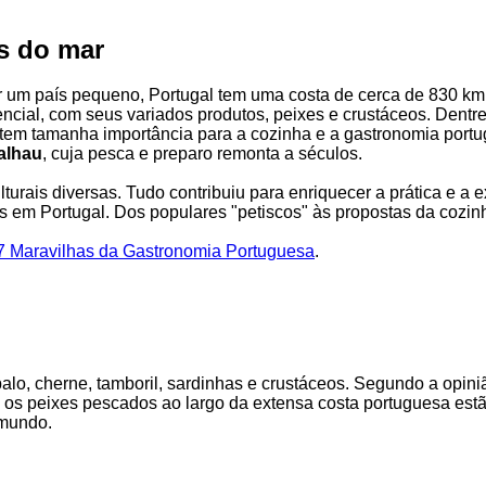
s do mar
 um país pequeno, Portugal tem uma costa de cerca de 830 km.
ncial, com seus variados produtos, peixes e crustáceos. Dentre
tem tamanha importância para a cozinha e a gastronomia port
alhau
, cuja pesca e preparo remonta a séculos.
ulturais diversas. Tudo contribuiu para enriquecer a prática e a 
s em Portugal. Dos populares "petiscos" às propostas da cozi
7 Maravilhas da Gastronomia Portuguesa
.
alo, cherne, tamboril, sardinhas e crustáceos. Segundo a opini
, os peixes pescados ao largo da extensa costa portuguesa estã
mundo.