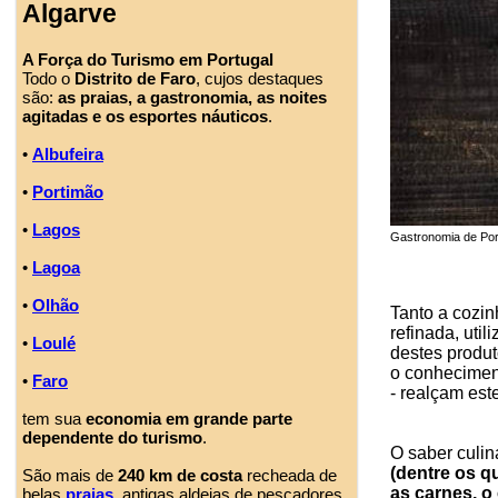
Algarve
A Força do Turismo em Portugal
Todo o
Distrito de Faro
, cujos destaques
são:
as praias, a gastronomia, as noites
agitadas e os esportes náuticos
.
•
Albufeira
•
Portimão
•
Lagos
Gastronomia de Port
•
Lagoa
•
Olhão
Tanto a cozin
refinada, uti
•
Loulé
destes produt
o conhecimen
•
Faro
- realçam es
tem sua
economia em grande parte
dependente do turismo
.
O saber culin
(dentre os q
São mais de
240 km de costa
recheada de
as carnes, o
belas
praias
, antigas aldeias de pescadores