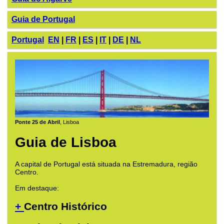
Guia de Portugal
Portugal
EN
|
FR
|
ES
|
IT
|
DE
|
NL
Ponte 25 de Abril
, Lisboa
Guia de Lisboa
A capital de Portugal está situada na Estremadura, região
Centro.
Em destaque:
+
Centro Histórico