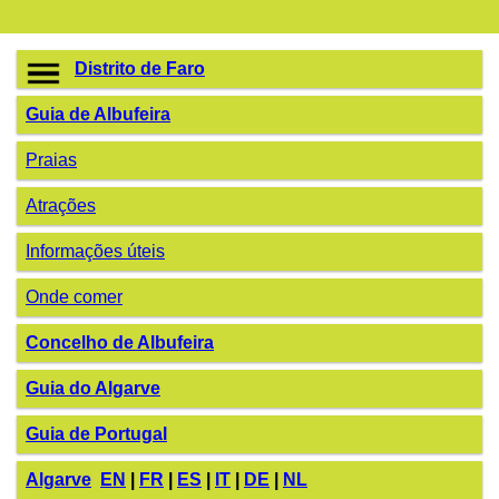
Distrito de Faro
Guia de Albufeira
Praias
Atrações
Informações úteis
Onde comer
Concelho de Albufeira
Guia do Algarve
Guia de Portugal
Algarve
EN
|
FR
|
ES
|
IT
|
DE
|
NL