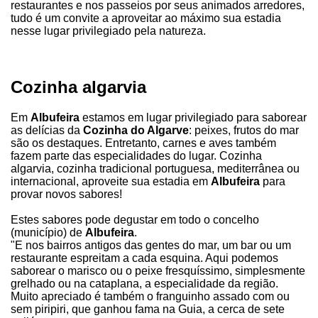
restaurantes e nos passeios por seus animados arredores,
tudo é um convite a aproveitar ao máximo sua estadia
nesse lugar privilegiado pela natureza.
Cozinha algarvia
Em
Albufeira
estamos em lugar privilegiado para saborear
as delícias da
Cozinha do Algarve
: peixes, frutos do mar
são os destaques. Entretanto, carnes e aves também
fazem parte das especialidades do lugar. Cozinha
algarvia, cozinha tradicional portuguesa, mediterrânea ou
internacional, aproveite sua estadia em
Albufeira
para
provar novos sabores!
Estes sabores pode degustar em todo o concelho
(município) de
Albufeira
.
"E nos bairros antigos das gentes do mar, um bar ou um
restaurante espreitam a cada esquina. Aqui podemos
saborear o marisco ou o peixe fresquíssimo, simplesmente
grelhado ou na cataplana, a especialidade da região.
Muito apreciado é também o franguinho assado com ou
sem piripiri, que ganhou fama na Guia, a cerca de sete