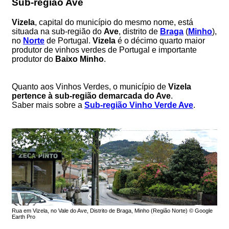
Sub-região Ave
Vizela
, capital do município do mesmo nome, está
situada na sub-região do
Ave
, distrito de
Braga
(
Minho
),
no
Norte
de Portugal.
Vizela
é o décimo quarto maior
produtor de vinhos verdes de Portugal e importante
produtor do
Baixo Minho
.
Quanto aos Vinhos Verdes, o município de
Vizela
pertence à sub-região demarcada do Ave
.
Saber mais sobre a
Sub-região Vinho Verde Ave
.
Rua em Vizela, no Vale do Ave, Distrito de Braga, Minho (Região Norte) © Google
Earth Pro