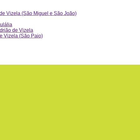
de Vizela (São Miguel e São João)
ulália
drião de Vizela
 e Vizela (São Paio)