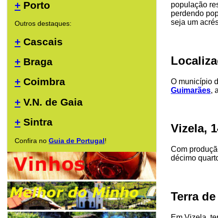
+
Porto
população re
perdendo popu
seja um acré
Outros destaques:
+
Cascais
Localiz
+
Braga
+
Coimbra
O município d
Guimarães
,
+
V.N. de Gaia
+
Sintra
Vizela, 
Confira no
Guia de Portugal
!
Com produção
décimo quarto
Terra d
Em Vizela, te