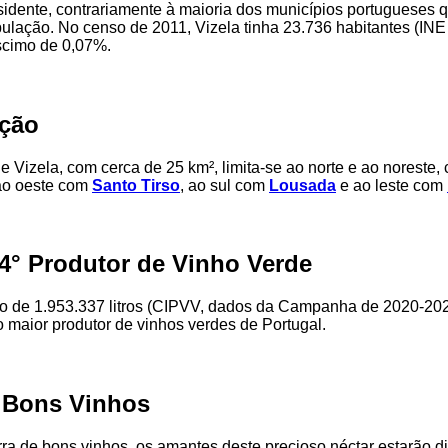
sidente, contrariamente à maioria dos municípios portugueses 
lação. No censo de 2011, Vizela tinha 23.736 habitantes (INE
scimo de 0,07%.
ação
e Vizela, com cerca de 25 km², limita-se ao norte e ao noreste,
 ao oeste com
Santo Tirso
, ao sul com
Lousada
e ao leste com
14° Produtor de Vinho Verde
 de 1.953.337 litros (CIPVV, dados da Campanha de 2020-20
 maior produtor de vinhos verdes de Portugal.
e Bons Vinhos
rra de bons vinhos, os amantes deste precioso néctar estarão d