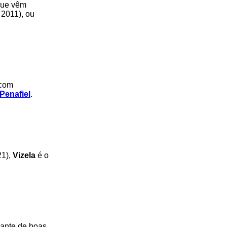
que vêm
 2011), ou
 com
Penafiel
.
21),
Vizela
é o
iante de boas