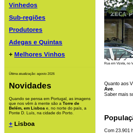
Vinhedos
Sub-regiões
Produtores
Adegas e Quintas
+
Melhores Vinhos
Rua em Vizela, no V
Última atualização: agosto 2026
Quanto aos V
Novidades
Ave
.
Saber mais s
Quando se pensa em Portugal, as imagens
que nos vêm à mente são a
Torre de
Belém, em Lisboa
e, no norte do país, a
Ponte D. Luís, na cidade do Porto.
Populaç
+
Lisboa
Com 23.901 ha