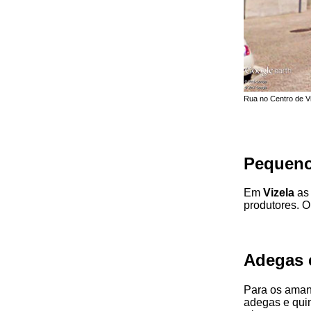
Rua no Centro de Vi
Pequeno
Em
Vizela
as 
produtores. O
Adegas 
Para os amant
adegas e quin