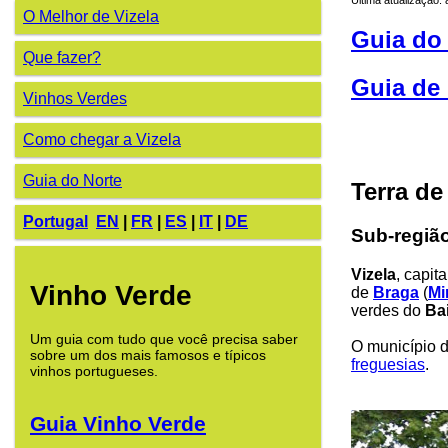
O Melhor de Vizela
Guia do
Que fazer?
Guia de 
Vinhos Verdes
Como chegar a Vizela
Guia do Norte
Terra de
Portugal
EN
|
FR
|
ES
|
IT
|
DE
Sub-regiã
Vizela
, capit
Vinho Verde
de
Braga
(
Mi
verdes do
Ba
Um guia com tudo que você precisa saber
O município d
sobre um dos mais famosos e típicos
freguesias
.
vinhos portugueses.
Guia Vinho Verde