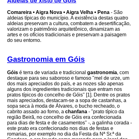
Aldeias de xisto de Góis
Comareira • Aigra Nova • Aigra Velha • Pena
- São
aldeias típicas do município. A existência destas quatro
aldeias preservam a cultura, combatem a desertificação,
valorizam o patrimônio arquitetônico, dinamizam as
artes e os ofícios tradicionais e preservam a paisagem
do seu entorno.
Gastronomia em Góis
Góis
é terra de variada e tradicional
gastronomia
, com
destaque para seu saboroso e famoso "mel de urze, um
dos mais apreciados do país, e as nozes são apenas
alguns dos ingredientes tradicionais que entram nos
pratos típicos do concelho de Góis" [1]. Dentre os pratos
mais apreciados, destacam-se a sopa de castanhas, a
sopa seca à moda de Álvares, o bucho recheado, o
cabrito assado ao forno, a
chanfana
- "prato típico da
região Beirã, no concelho de Góis era confecionada
para dias de festa e de casamentos" -, a galinha corada -
este prato era confecionado nos dias de festas e
romarias, por exemplo no dia da Festa da Nª Sr.ª da