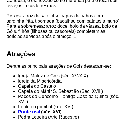
Candosa, e era levado como merenda para o local dos
festejos - e os torresmos.
Peixes: arroz de sardinha, papas de nabos com
sardinha frita, tibornada (bacalhau com batatas a murro).
Para a sobremesa: arroz doce, bolo da várzea, bolo de
Góis, filhós (filhoses ou cascoreis) completam as
delícias servidas após o almoço [1].
Atrações
Dentre as principais atrações de Góis destacam-se:
Igreja Matriz de Góis (séc. XV-XIX)
Igreja da Misericórdia
Capela do Castelo
Capela do Mártir S. Sebastião (Séc. XVIII)
Paços do Concelho – antiga Casa da Quinta (séc.
XVII)
Fonte do pombal (séc. XVI)
Ponte real
(séc. XVI)
Pedra Letreira (Arte Rupestre)