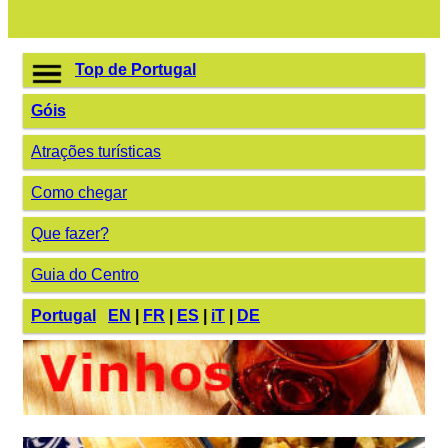
Top de Portugal
Góis
Atrações turísticas
Como chegar
Que fazer?
Guia do Centro
Portugal
EN
|
FR
|
ES
|
iT
|
DE