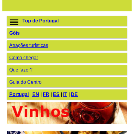
Top de Portugal
Góis
Atrações turísticas
Como chegar
Que fazer?
Guia do Centro
Portugal
EN
|
FR
|
ES
|
iT
|
DE