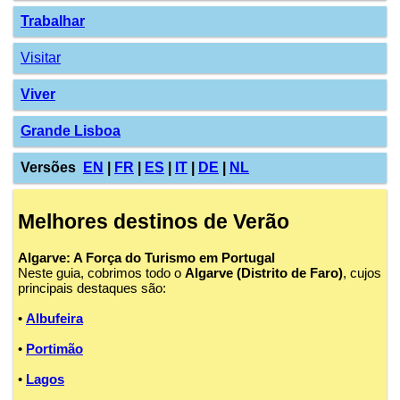
Trabalhar
Visitar
Viver
Grande Lisboa
Versões
EN
|
FR
|
ES
|
IT
|
DE
|
NL
Melhores destinos de Verão
Algarve: A Força do Turismo em Portugal
Neste guia, cobrimos todo o
Algarve (Distrito de Faro)
, cujos
principais destaques são:
•
Albufeira
•
Portimão
•
Lagos