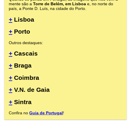
mente são a
Torre de Belém, em Lisboa
e, no norte do
país, a Ponte D. Luís, na cidade do Porto.
+
Lisboa
+
Porto
Outros destaques:
+
Cascais
+
Braga
+
Coimbra
+
V.N. de Gaia
+
Sintra
Confira no
Guia de Portugal
!