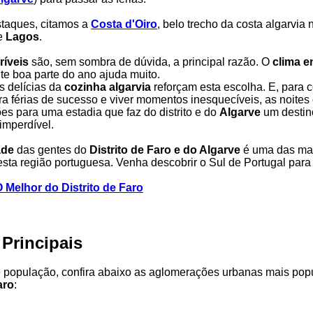
staques, citamos a
Costa d'Oiro
, belo trecho da costa algarvia
de
Lagos
.
ríveis
são, sem sombra de dúvida, a principal razão. O
clima e
te boa parte do ano ajuda muito.
s delícias da
cozinha algarvia
reforçam esta escolha. E, para 
a férias de sucesso e viver momentos inesquecíveis, as noites
es para uma estadia que faz do distrito e do
Algarve
um destin
 imperdível.
ade
das gentes do
Distrito de Faro e do Algarve
é uma das ma
esta região portuguesa. Venha descobrir o Sul de Portugal par
 Melhor do Distrito de Faro
Principais
 população, confira abaixo as aglomerações urbanas mais pop
aro
: