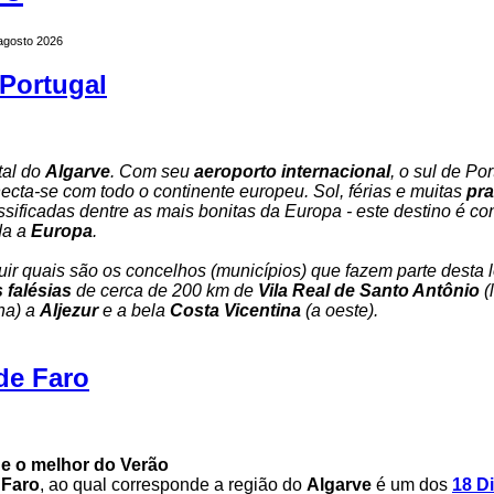
 agosto 2026
Portugal
tal do
Algarve
. Com seu
aeroporto internacional
, o sul de Por
necta-se com todo o continente europeu. Sol, férias e muitas
pra
ssificadas dentre as mais bonitas da Europa - este destino é c
oda a
Europa
.
uir quais são os concelhos (municípios) que fazem parte desta 
s falésias
de cerca de 200 km de
Vila Real de Santo Antônio
(l
ha) a
Aljezur
e a bela
Costa Vicentina
(a oeste).
 de Faro
 e o melhor do Verão
 Faro
, ao qual corresponde a região do
Algarve
é um dos
18 Di