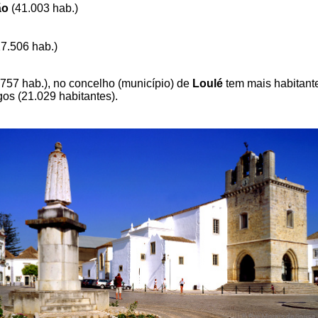
ão
(41.003 hab.)
27.506 hab.)
.757 hab.), no concelho (município) de
Loulé
tem mais habitant
os (21.029 habitantes).