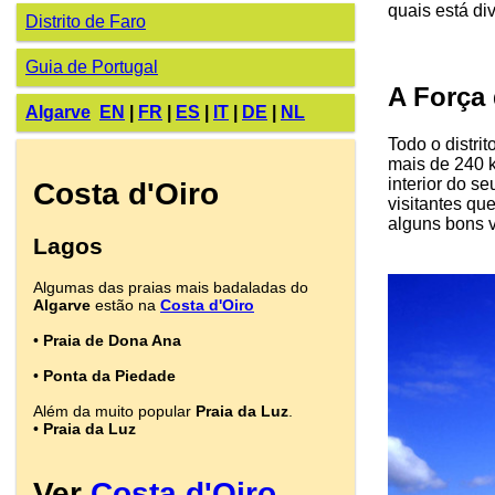
quais está di
Distrito de Faro
Guia de Portugal
A Força
Algarve
EN
|
FR
|
ES
|
IT
|
DE
|
NL
Todo o distri
mais de 240 k
interior do se
Costa d'Oiro
visitantes qu
alguns bons 
Lagos
Algumas das praias mais badaladas do
Algarve
estão na
Costa d'Oiro
•
Praia de Dona Ana
•
Ponta da Piedade
Além da muito popular
Praia da Luz
.
•
Praia da Luz
Ver
Costa d'Oiro