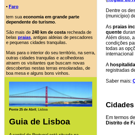
•
Faro
Dentre os de
(município) 
tem sua
economia em grande parte
dependente do turismo
.
As
praias inc
quente
duran
São mais de
240 km de costa
recheada de
belas
praias
, antigas aldeias de pescadores
Além disso, a
e pequenas cidades tranquilas.
condições par
todas as opçõ
Mais para o interior do seu território, na serra,
internacional
outras cidades tranquilas e acolhedoras
atraem os visitantes que buscam novas
A
hospitalid
descobertas nestas terras ensolaradas, de
registradas d
boa mesa e alguns bons vinhos.
Saber mais:
O
Cidades 
Ponte 25 de Abril
, Lisboa
Em termos de
Guia de Lisboa
Distrito de F
A capital de Portugal está situada na