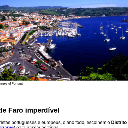
mages of Portugal
 de Faro imperdível
ristas portugueses e europeus, o ano todo, escolhem o
Distrito
lgarve
) para passar as férias.