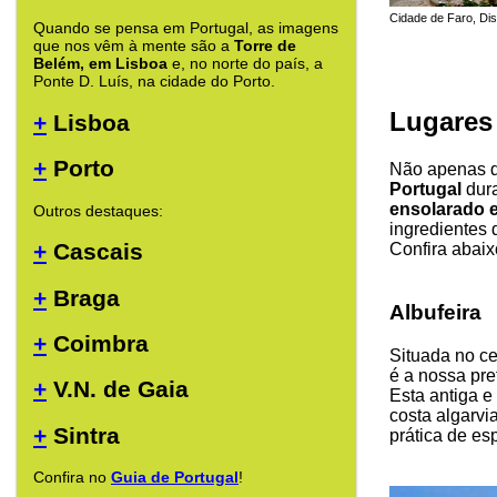
Cidade de Faro, Dist
Quando se pensa em Portugal, as imagens
que nos vêm à mente são a
Torre de
Belém, em Lisboa
e, no norte do país, a
Ponte D. Luís, na cidade do Porto.
Lugares
+
Lisboa
+
Porto
Não apenas d
Portugal
dur
ensolarado 
Outros destaques:
ingredientes 
+
Cascais
Confira abaix
+
Braga
Albufeira
+
Coimbra
Situada no ce
é a nossa pre
+
V.N. de Gaia
Esta antiga e
costa algarvi
+
Sintra
prática de es
Confira no
Guia de Portugal
!