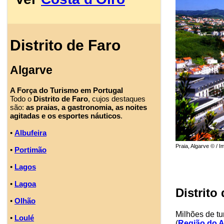
Distrito de Faro
Algarve
A Força do Turismo em Portugal
Todo o
Distrito de Faro
, cujos destaques
são:
as praias, a gastronomia, as noites
agitadas e os esportes náuticos
.
•
Albufeira
Praia, Algarve © / I
•
Portimão
•
Lagos
•
Lagoa
Distrito
•
Olhão
Milhões de tu
•
Loulé
(
Região do A