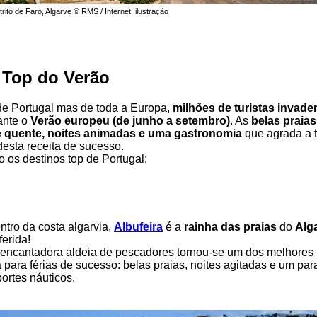
rito de Faro, Algarve © RMS / Internet, ilustração
 Top do Verão
e Portugal mas de toda a Europa,
milhões de turistas invade
ante o
Verão europeu (de junho a setembro)
. As
belas praias
e quente, noites animadas e uma gastronomia
que agrada a 
desta receita de sucesso.
o os destinos top de Portugal:
ntro da costa algarvia,
Albufeira
é a
rainha das praias
do
Alg
ferida!
 encantadora aldeia de pescadores tornou-se um dos melhores 
a para férias de sucesso: belas praias, noites agitadas e um par
portes náuticos.