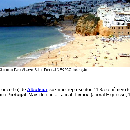
Distrito de Faro, Algarve, Sul de Portugal © EK / CC, Ilustração
(concelho) de
Albufeira
, sozinho, representou 11% do número to
todo
Portugal
. Mais do que a capital,
Lisboa
(Jornal Expresso, 