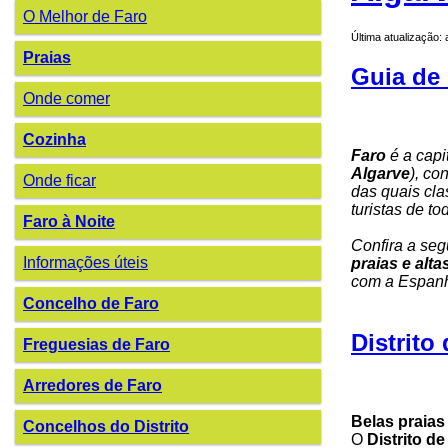
O Melhor de Faro
Última atualização:
Praias
Guia de 
Onde comer
Cozinha
Faro
é a capi
Algarve
), co
Onde ficar
das quais cla
turistas de t
Faro à Noite
Confira a seg
Informações úteis
praias e alta
com a Espan
Concelho de Faro
Distrito
Freguesias de Faro
Arredores de Faro
Belas praias
Concelhos do Distrito
O
Distrito de