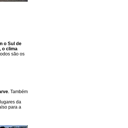
m o Sul de
, o clima
todos são os
arve
. Também
lugares da
aíso para a