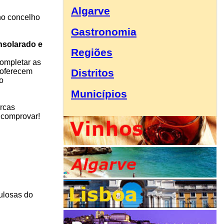
Algarve
 no concelho
Gastronomia
nsolarado e
Regiões
completar as
 oferecem
Distritos
o
Municípios
rcas
a comprovar!
ulosas do