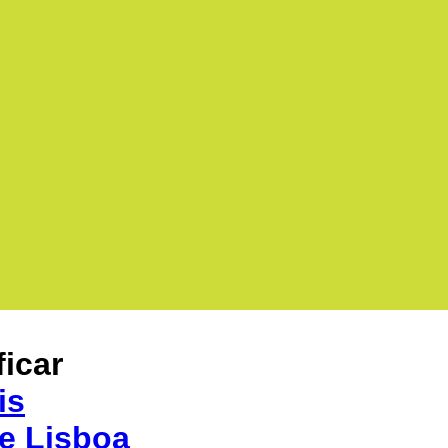
icar
is
e Lisboa