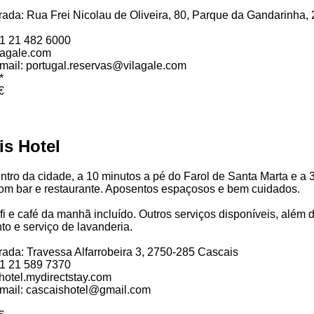
ada: Rua Frei Nicolau de Oliveira, 80, Parque da Gandarinha,
51 21 482 6000
lagale.com
mail: portugal.reservas@vilagale.com
*
€
is Hotel
ntro da cidade, a 10 minutos a pé do Farol de Santa Marta e a
com bar e restaurante. Aposentos espaçosos e bem cuidados.
fi e café da manhã incluído. Outros serviços disponíveis, além 
o e serviço de lavanderia.
ada: Travessa Alfarrobeira 3, 2750-285 Cascais
51 21 589 7370
hotel.mydirectstay.com
email: cascaishotel@gmail.com