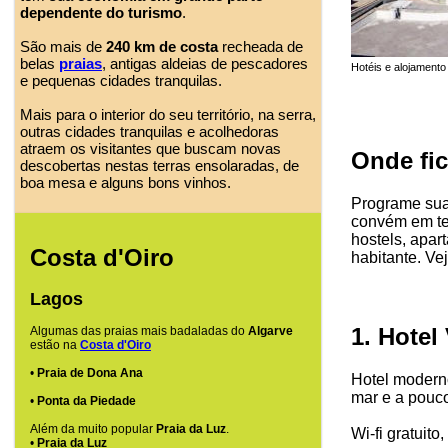
dependente do turismo
.
São mais de
240 km de costa
recheada de
belas
praias
, antigas aldeias de pescadores
Hotéis e alojament
e pequenas cidades tranquilas.
Mais para o interior do seu território, na serra,
outras cidades tranquilas e acolhedoras
atraem os visitantes que buscam novas
Onde fi
descobertas nestas terras ensolaradas, de
boa mesa e alguns bons vinhos.
Programe sua
convém em ter
hostels, apar
Costa d'Oiro
habitante. Ve
Lagos
1. Hotel
Algumas das praias mais badaladas do
Algarve
estão na
Costa d'Oiro
•
Praia de Dona Ana
Hotel moderno
mar e a pouc
•
Ponta da Piedade
Além da muito popular
Praia da Luz
.
Wi-fi gratuit
•
Praia da Luz