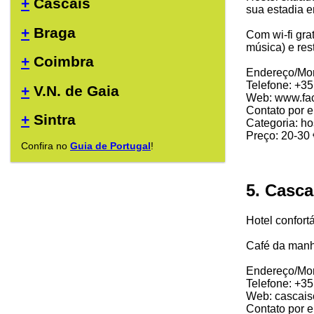
+
Cascais
sua estadia 
+
Braga
Com wi-fi gra
música) e res
+
Coimbra
Endereço/Mor
Telefone: +3
+
V.N. de Gaia
Web: www.fac
Contato por 
+
Sintra
Categoria: ho
Preço: 20-30 
Confira no
Guia de Portugal
!
5. Casca
Hotel confort
Café da manhã
Endereço/Mor
Telefone: +3
Web: cascais
Contato por 