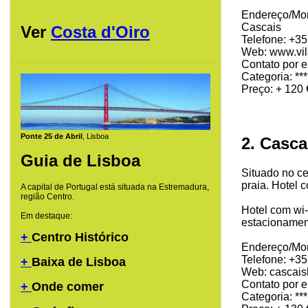
Endereço/Mor
Cascais
Ver
Costa d'Oiro
Telefone: +3
Web: www.vi
Contato por e
Categoria: ***
Preço: + 120 
Ponte 25 de Abril
, Lisboa
2. Casca
Guia de Lisboa
Situado no ce
praia. Hotel 
A capital de Portugal está situada na Estremadura,
região Centro.
Hotel com wi-
Em destaque:
estacionament
+
Centro Histórico
Endereço/Mor
Telefone: +3
+
Baixa de Lisboa
Web: cascais
Contato por 
+
Onde comer
Categoria: ***