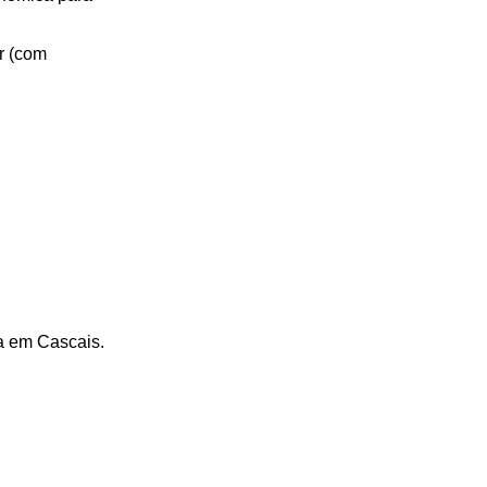
r (com
ha em Cascais.