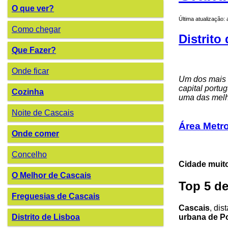
O que ver?
Última atualização:
Como chegar
Distrito
Que Fazer?
Onde ficar
Um dos mais 
capital portu
Cozinha
uma das melho
Noite de Cascais
Área Metro
Onde comer
Concelho
Cidade muito
O Melhor de Cascais
Top 5 de
Freguesias de Cascais
Cascais
, dis
urbana de P
Distrito de Lisboa