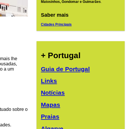
Matosinhos, Gondomar e Guimarães
.
Saber mais
Cidades Principais
+ Portugal
mais lhe
pousadas,
Guia de Portugal
to a um
Links
Notícias
Mapas
ituado sobre o
Praias
dades.
Algarve