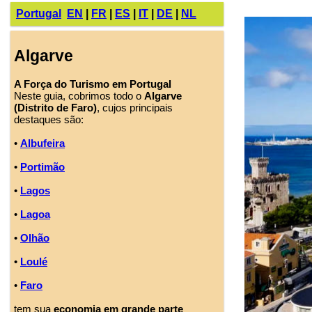
Portugal
EN
|
FR
|
ES
|
IT
|
DE
|
NL
Algarve
A Força do Turismo em Portugal
Neste guia, cobrimos todo o
Algarve
(Distrito de Faro)
, cujos principais
destaques são:
•
Albufeira
•
Portimão
•
Lagos
•
Lagoa
•
Olhão
•
Loulé
•
Faro
tem sua
economia em grande parte