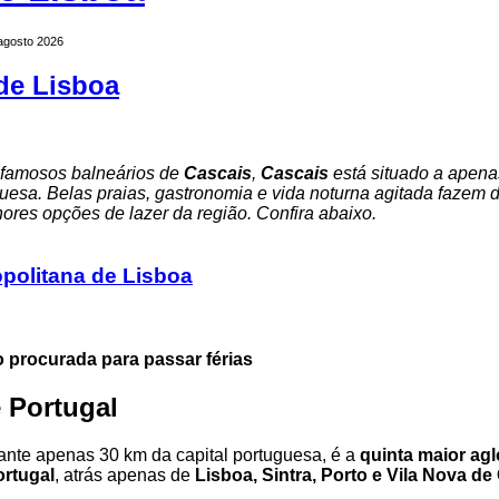
 agosto 2026
 de Lisboa
famosos balneários de
Cascais
,
Cascais
está situado a apena
guesa. Belas praias, gastronomia e vida noturna agitada fazem 
res opções de lazer da região. Confira abaixo.
politana de Lisboa
 procurada para passar férias
 Portugal
tante apenas 30 km da capital portuguesa, é a
quinta maior ag
ortugal
, atrás apenas de
Lisboa, Sintra, Porto e Vila Nova de