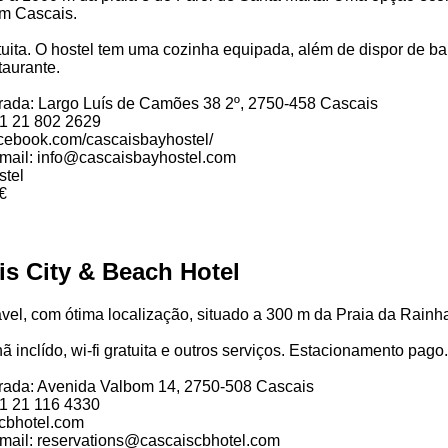
em Cascais.
tuita. O hostel tem uma cozinha equipada, além de dispor de ba
taurante.
ada: Largo Luís de Camões 38 2º, 2750-458 Cascais
51 21 802 2629
ebook.com/cascaisbayhostel/
email: info@cascaisbayhostel.com
stel
€
is City & Beach Hotel
ável, com ótima localização, situado a 300 m da Praia da Rain
 inclído, wi-fi gratuita e outros serviços. Estacionamento pago.
ada: Avenida Valbom 14, 2750-508 Cascais
51 21 116 4330
cbhotel.com
email: reservations@cascaiscbhotel.com