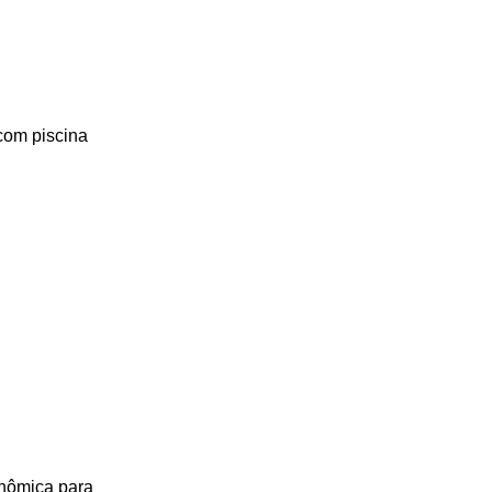
 com piscina
onômica para