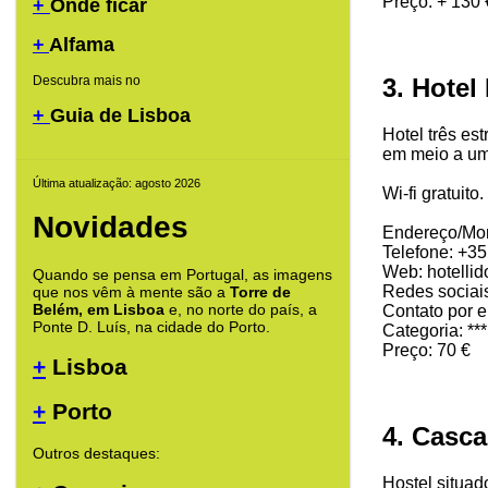
Preço: + 130 
+
Onde ficar
+
Alfama
3. Hotel
Descubra mais no
+
Guia de Lisboa
Hotel três es
em meio a um 
Última atualização: agosto 2026
Wi-fi gratuit
Novidades
Endereço/Mor
Telefone: +3
Web: hotellid
Quando se pensa em Portugal, as imagens
Redes sociai
que nos vêm à mente são a
Torre de
Belém, em Lisboa
e, no norte do país, a
Contato por 
Ponte D. Luís, na cidade do Porto.
Categoria: ***
Preço: 70 €
+
Lisboa
+
Porto
4. Casca
Outros destaques:
Hostel situa