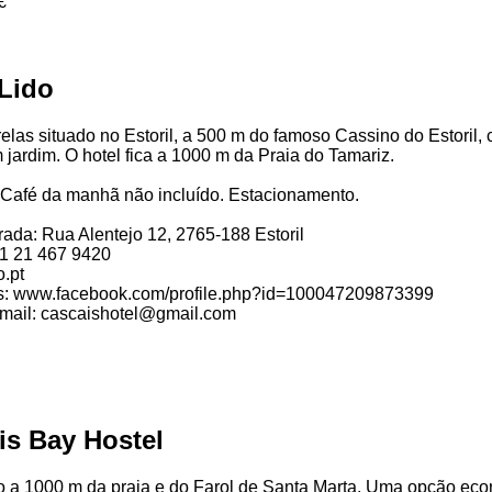
€
 Lido
trelas situado no Estoril, a 500 m do famoso Cassino do Estoril,
jardim. O hotel fica a 1000 m da Praia do Tamariz.
o. Café da manhã não incluído. Estacionamento.
ada: Rua Alentejo 12, 2765-188 Estoril
51 21 467 9420
o.pt
s: www.facebook.com/profile.php?id=100047209873399
email: cascaishotel@gmail.com
is Bay Hostel
do a 1000 m da praia e do Farol de Santa Marta. Uma opção ec