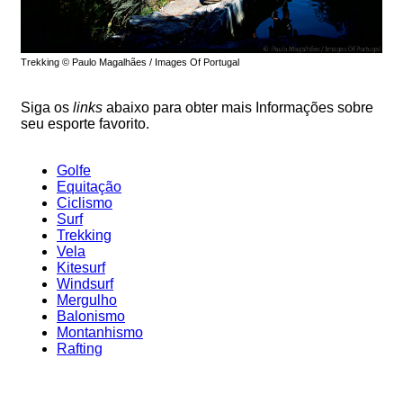
Trekking © Paulo Magalhães / Images Of Portugal
Siga os
links
abaixo para obter mais Informações sobre
seu esporte favorito.
Golfe
Equitação
Ciclismo
Surf
Trekking
Vela
Kitesurf
Windsurf
Mergulho
Balonismo
Montanhismo
Rafting