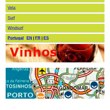
Vela
Surf
Windsurf
Portugal
EN
|
FR
|
ES