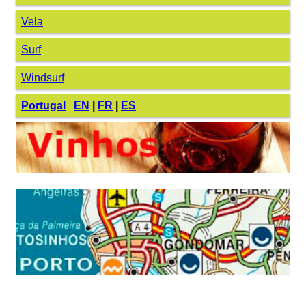
Vela
Surf
Windsurf
Portugal
EN
|
FR
|
ES