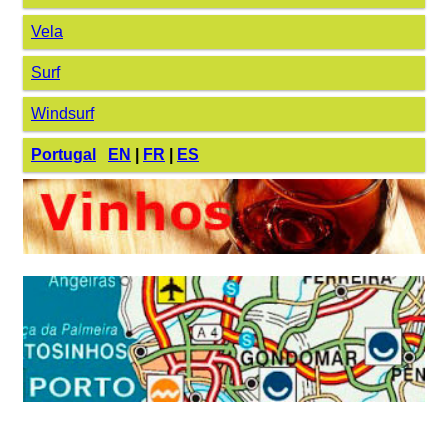
Vela
Surf
Windsurf
Portugal
EN
|
FR
|
ES