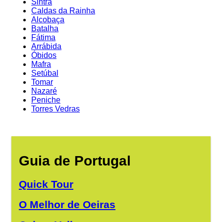
Sintra
Caldas da Rainha
Alcobaça
Batalha
Fátima
Arrábida
Óbidos
Mafra
Setúbal
Tomar
Nazaré
Peniche
Torres Vedras
Guia de Portugal
Quick Tour
O Melhor de Oeiras