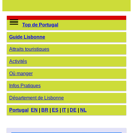
Top de Portugal
Guide Lisbonne
Attraits touristiques
Activités
Où manger
Infos Pratiques
Département de Lisbonne
Portugal
EN
|
BR
|
ES
|
IT
|
DE
|
NL