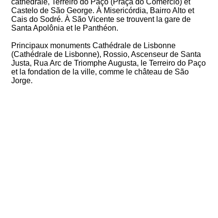
cathédrale, Terreiro do Paço (Praça do Comércio) et
Castelo de São George. À Misericórdia, Bairro Alto et
Cais do Sodré. À São Vicente se trouvent la gare de
Santa Apolônia et le Panthéon.
Principaux monuments Cathédrale de Lisbonne
(Cathédrale de Lisbonne), Rossio, Ascenseur de Santa
Justa, Rua Arc de Triomphe Augusta, le Terreiro do Paço
et la fondation de la ville, comme le château de São
Jorge.