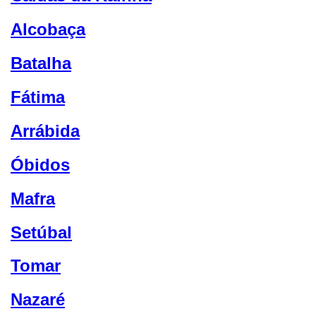
Alcobaça
Batalha
Fátima
Arrábida
Óbidos
Mafra
Setúbal
Tomar
Nazaré