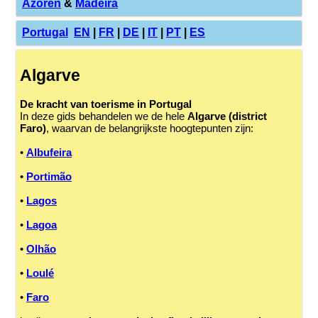
Azoren
&
Madeira
Portugal
EN
|
FR
|
DE
|
IT
|
PT
|
ES
Algarve
De kracht van toerisme in Portugal
In deze gids behandelen we de hele
Algarve (district
Faro)
, waarvan de belangrijkste hoogtepunten zijn:
•
Albufeira
•
Portimão
•
Lagos
•
Lagoa
•
Olhão
•
Loulé
•
Faro