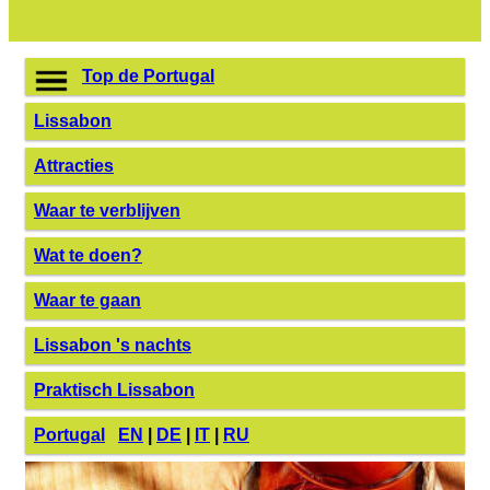
Top de Portugal
Lissabon
Attracties
Waar te verblijven
Wat te doen?
Waar te gaan
Lissabon 's nachts
Praktisch Lissabon
Portugal
EN
|
DE
|
IT
|
RU