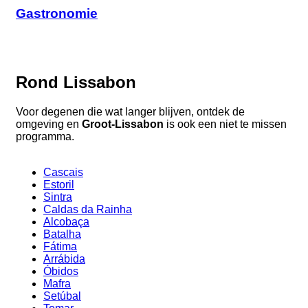
Gastronomie
Rond Lissabon
Voor degenen die wat langer blijven, ontdek de
omgeving en
Groot-Lissabon
is ook een niet te missen
programma.
Cascais
Estoril
Sintra
Caldas da Rainha
Alcobaça
Batalha
Fátima
Arrábida
Óbidos
Mafra
Setúbal