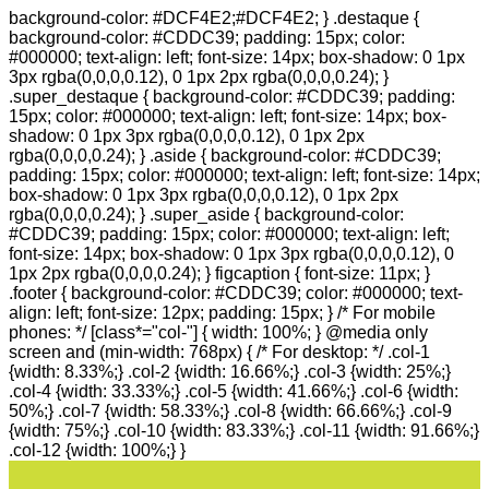
background-color: #DCF4E2;#DCF4E2; } .destaque {
background-color: #CDDC39; padding: 15px; color:
#000000; text-align: left; font-size: 14px; box-shadow: 0 1px
3px rgba(0,0,0,0.12), 0 1px 2px rgba(0,0,0,0.24); }
.super_destaque { background-color: #CDDC39; padding:
15px; color: #000000; text-align: left; font-size: 14px; box-
shadow: 0 1px 3px rgba(0,0,0,0.12), 0 1px 2px
rgba(0,0,0,0.24); } .aside { background-color: #CDDC39;
padding: 15px; color: #000000; text-align: left; font-size: 14px;
box-shadow: 0 1px 3px rgba(0,0,0,0.12), 0 1px 2px
rgba(0,0,0,0.24); } .super_aside { background-color:
#CDDC39; padding: 15px; color: #000000; text-align: left;
font-size: 14px; box-shadow: 0 1px 3px rgba(0,0,0,0.12), 0
1px 2px rgba(0,0,0,0.24); } figcaption { font-size: 11px; }
.footer { background-color: #CDDC39; color: #000000; text-
align: left; font-size: 12px; padding: 15px; } /* For mobile
phones: */ [class*="col-"] { width: 100%; } @media only
screen and (min-width: 768px) { /* For desktop: */ .col-1
{width: 8.33%;} .col-2 {width: 16.66%;} .col-3 {width: 25%;}
.col-4 {width: 33.33%;} .col-5 {width: 41.66%;} .col-6 {width:
50%;} .col-7 {width: 58.33%;} .col-8 {width: 66.66%;} .col-9
{width: 75%;} .col-10 {width: 83.33%;} .col-11 {width: 91.66%;}
.col-12 {width: 100%;} }