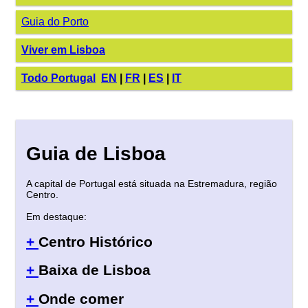
Guia do Porto
Viver em Lisboa
Todo Portugal
EN
|
FR
|
ES
|
IT
Guia de Lisboa
A capital de Portugal está situada na Estremadura, região
Centro.
Em destaque:
+
Centro Histórico
+
Baixa de Lisboa
+
Onde comer