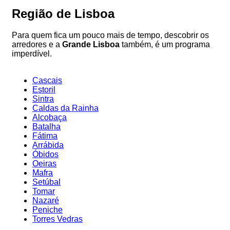
Região de Lisboa
Para quem fica um pouco mais de tempo, descobrir os
arredores e a
Grande Lisboa
também, é um programa
imperdível.
Cascais
Estoril
Sintra
Caldas da Rainha
Alcobaça
Batalha
Fátima
Arrábida
Óbidos
Oeiras
Mafra
Setúbal
Tomar
Nazaré
Peniche
Torres Vedras