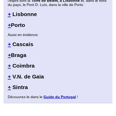
l'esprit sont la
Torre de Belém, à Lisbonne
et, dans le nord
du pays, le Pont D. Luís, dans la ville de Porto.
+
Lisbonne
+
Porto
Aussi en évidence:
+
Cascais
+
Braga
+
Coimbra
+
V.N. de Gaïa
+
Sintra
Découvrez-le dans le
Guide du Portugal
!